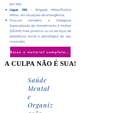
por dia).
Ligue 190
– Brigada Militar/Polícia
Militar, em situações de emergência.
Procure também a Delegacia
Especializada de Atendimento à Mulher
(DEAM) mais próxima ou os serviços de
assistência social e psicológica do seu
município.
Baixe o material completo de Agosto Lilás
A CULPA NÃO É SUA!
A CULPA NÃO É SUA!
Saúde
Mental
e
Organiz